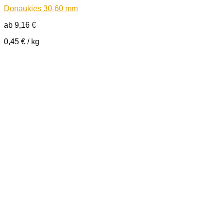
Donaukies 30-60 mm
ab
9,16
€
0,45
€
/
kg