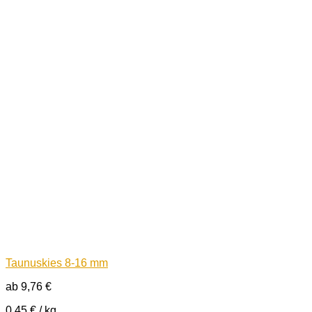
Taunuskies 8-16 mm
ab
9,76
€
0,45
€
/
kg