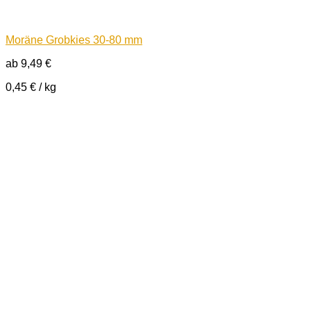
Moräne Grobkies 30-80 mm
ab
9,49
€
0,45
€
/
kg