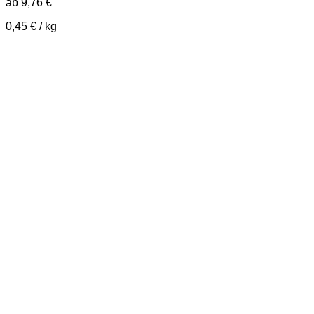
ab
9,76
€
0,45
€
/
kg