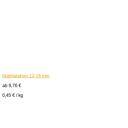
Matmatakies 12-16 mm
ab
9,76
€
0,45
€
/
kg