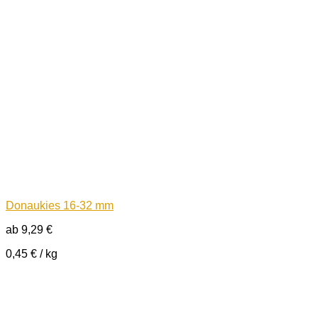
Donaukies 16-32 mm
ab
9,29
€
0,45
€
/
kg