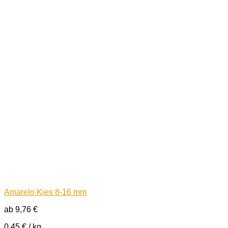
Amarelo Kies 8-16 mm
ab
9,76
€
0,45
€
/
kg