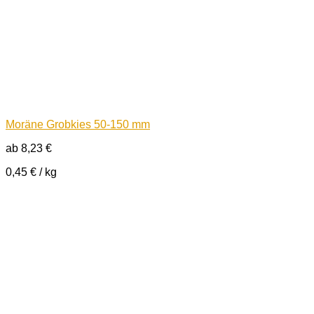
Moräne Grobkies 50-150 mm
ab
8,23
€
0,45
€
/
kg