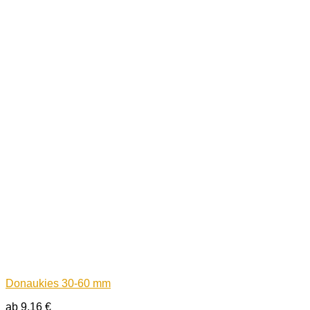
Donaukies 30-60 mm
ab
9,16
€