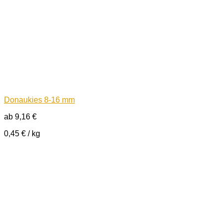
Donaukies 8-16 mm
ab
9,16
€
0,45
€
/
kg