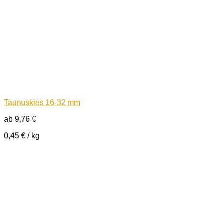
Taunuskies 16-32 mm
ab
9,76
€
0,45
€
/
kg