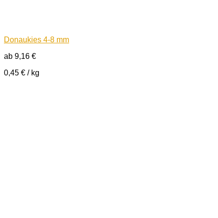
Donaukies 4-8 mm
ab
9,16
€
0,45
€
/
kg