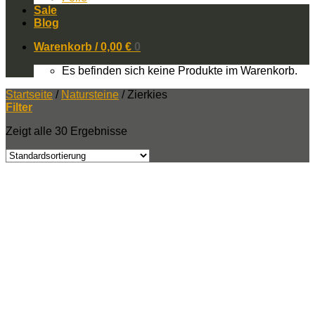
Sale
Blog
Warenkorb /
0,00
€
0
Es befinden sich keine Produkte im Warenkorb.
Startseite
/
Natursteine
/
Zierkies
Filter
Zeigt alle 30 Ergebnisse