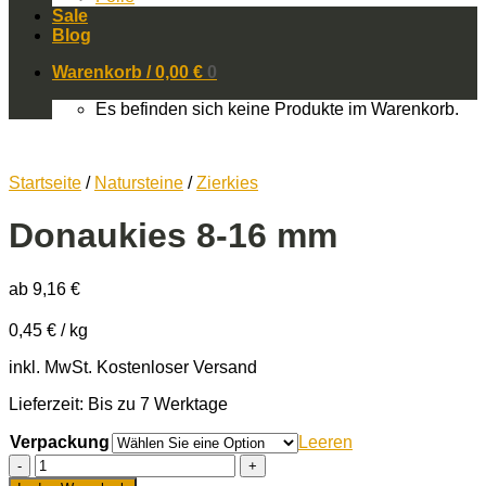
Sale
Blog
Warenkorb /
0,00
€
0
Es befinden sich keine Produkte im Warenkorb.
Startseite
/
Natursteine
/
Zierkies
Donaukies 8-16 mm
ab
9,16
€
0,45
€
/
kg
inkl. MwSt.
Kostenloser Versand
Lieferzeit: Bis zu 7 Werktage
Verpackung
Leeren
Donaukies
8-