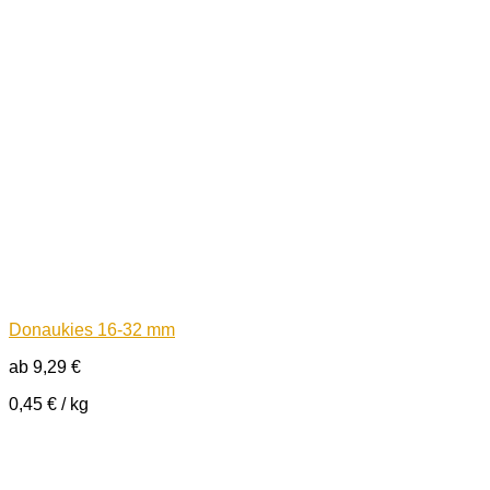
Donaukies 16-32 mm
ab
9,29
€
0,45
€
/
kg