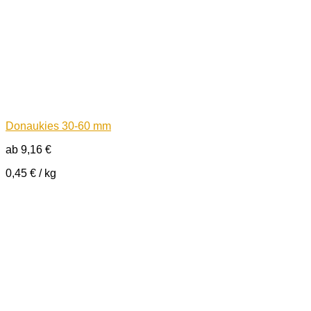
Donaukies 30-60 mm
ab
9,16
€
0,45
€
/
kg