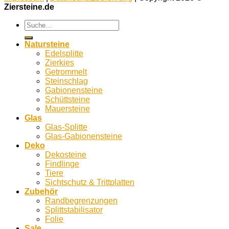
Ziersteine.de
Suche
nach:
Natursteine
Edelsplitte
Zierkies
Getrommelt
Steinschlag
Gabionensteine
Schüttsteine
Mauersteine
Glas
Glas-Splitte
Glas-Gabionensteine
Deko
Dekosteine
Findlinge
Tiere
Sichtschutz & Trittplatten
Zubehör
Randbegrenzungen
Splittstabilisator
Folie
Sale