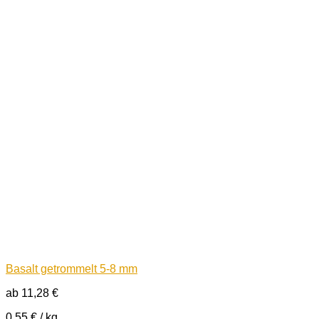
Basalt getrommelt 5-8 mm
ab
11,28
€
0,55
€
/
kg