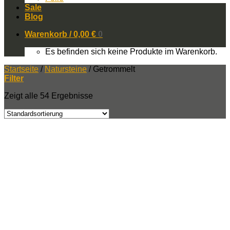
Sale
Blog
Warenkorb /
0,00
€
0
Es befinden sich keine Produkte im Warenkorb.
Startseite
/
Natursteine
/
Getrommelt
Filter
Zeigt alle 54 Ergebnisse