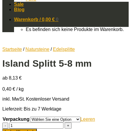
Sale
Blog
Warenkorb /
0,00
€
0
Es befinden sich keine Produkte im Warenkorb.
Startseite
/
Natursteine
/
Edelsplitte
Island Splitt 5-8 mm
ab
8,13
€
0,40
€
/
kg
inkl. MwSt.
Kostenloser Versand
Lieferzeit: Bis zu 7 Werktage
Verpackung
Leeren
Island
Splitt