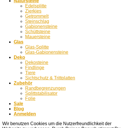
Natursteine
Edelsplitte
Zierkies
Getrommelt
Steinschlag
Gabionensteine
Schüttsteine
Mauersteine
Glas
Glas-Splitte
Glas-Gabionensteine
Deko
Dekosteine
Findlinge
Tiere
Sichtschutz & Trittplatten
Zubehör
Randbegrenzungen
Splittstabilisator
Folie
Sale
Blog
Anmelden
Wir benutzen Cookies um die Nutzerfreundlichkeit der