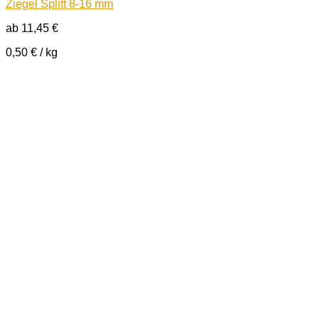
Ziegel Splitt 8-16 mm
ab
11,45
€
0,50
€
/
kg