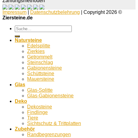
Zahlungsmethoden
Impressum
|
Datenschutzbelehrung
| Copyright 2026 ©
Ziersteine.de
Suche
nach:
Natursteine
Edelsplitte
Zierkies
Getrommelt
Steinschlag
Gabionensteine
Schüttsteine
Mauersteine
Glas
Glas-Splitte
Glas-Gabionensteine
Deko
Dekosteine
Findlinge
Tiere
Sichtschutz & Trittplatten
Zubehör
Randbegrenzungen