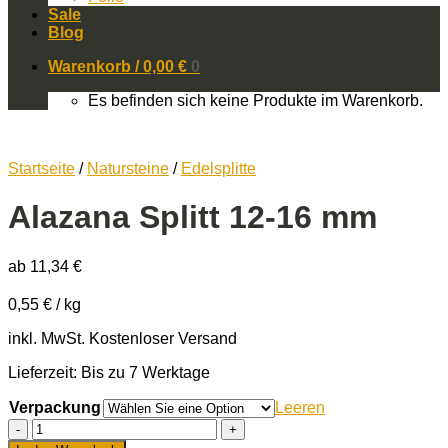
Sale
Blog
Warenkorb /
0,00
€
0
Es befinden sich keine Produkte im Warenkorb.
Startseite
/
Natursteine
/
Edelsplitte
Alazana Splitt 12-16 mm
ab
11,34
€
0,55
€
/
kg
inkl. MwSt.
Kostenloser Versand
Lieferzeit: Bis zu 7 Werktage
Verpackung
Leeren
Alazana
Splitt