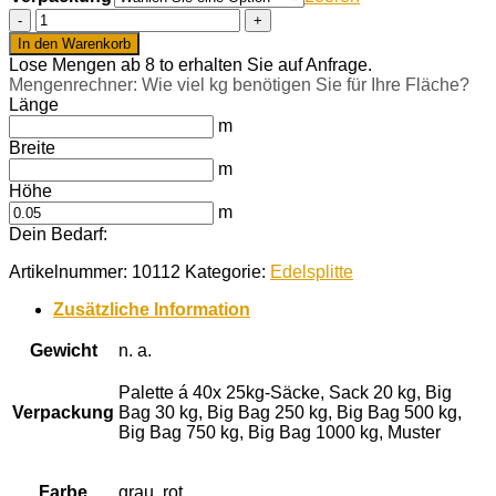
Schottischer
Granit
In den Warenkorb
8-
Lose Mengen ab 8 to erhalten Sie auf Anfrage.
16
Mengenrechner: Wie viel kg benötigen Sie für Ihre Fläche?
mm
Länge
Menge
m
Breite
m
Höhe
m
Dein Bedarf:
Artikelnummer:
10112
Kategorie:
Edelsplitte
Zusätzliche Information
Gewicht
n. a.
Palette á 40x 25kg-Säcke, Sack 20 kg, Big
Verpackung
Bag 30 kg, Big Bag 250 kg, Big Bag 500 kg,
Big Bag 750 kg, Big Bag 1000 kg, Muster
Farbe
grau, rot