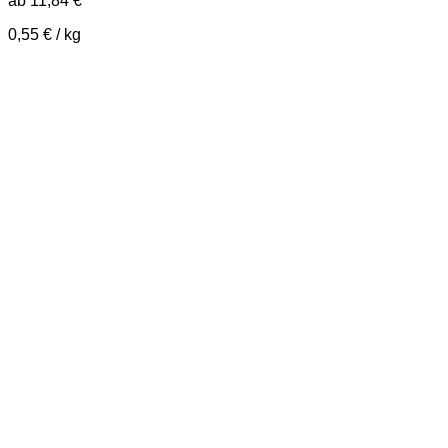
ab
11,84
€
0,55
€
/
kg