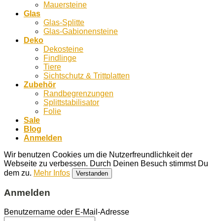
Mauersteine
Glas
Glas-Splitte
Glas-Gabionensteine
Deko
Dekosteine
Findlinge
Tiere
Sichtschutz & Trittplatten
Zubehör
Randbegrenzungen
Splittstabilisator
Folie
Sale
Blog
Anmelden
Wir benutzen Cookies um die Nutzerfreundlichkeit der
Webseite zu verbessen. Durch Deinen Besuch stimmst Du
dem zu.
Mehr Infos
Verstanden
Anmelden
Benutzername oder E-Mail-Adresse