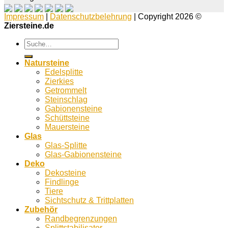
Impressum
|
Datenschutzbelehrung
| Copyright 2026 ©
Ziersteine.de
Suche
nach:
Natursteine
Edelsplitte
Zierkies
Getrommelt
Steinschlag
Gabionensteine
Schüttsteine
Mauersteine
Glas
Glas-Splitte
Glas-Gabionensteine
Deko
Dekosteine
Findlinge
Tiere
Sichtschutz & Trittplatten
Zubehör
Randbegrenzungen
Splittstabilisator