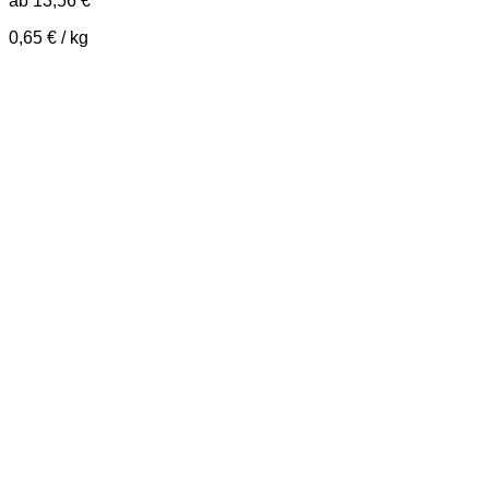
ab
13,56
€
0,65
€
/
kg