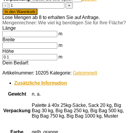
Rosa
Corallo
In den Warenkorb
getrommelt
Lose Mengen ab 8 to erhalten Sie auf Anfrage.
40-
Mengenrechner: Wie viel kg benötigen Sie für Ihre Fläche?
60
Länge
mm
m
Menge
Breite
m
Höhe
m
Dein Bedarf:
Artikelnummer:
10205
Kategorie:
Getrommelt
Zusätzliche Information
Gewicht
n. a.
Palette á 40x 25kg-Säcke, Sack 20 kg, Big
Verpackung
Bag 30 kg, Big Bag 250 kg, Big Bag 500 kg,
Big Bag 750 kg, Big Bag 1000 kg, Muster
Farbe
gelb, orange