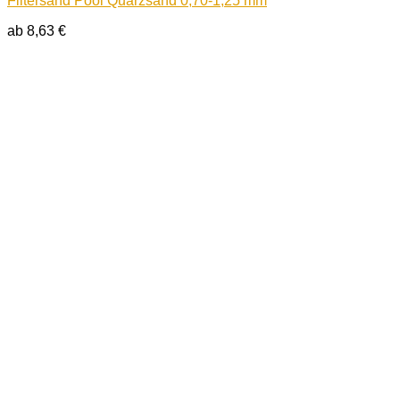
Filtersand Pool Quarzsand 0,70-1,25 mm
ab
8,63
€