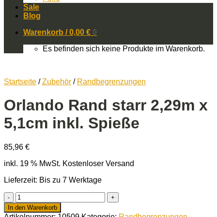
Sale
Blog
Warenkorb /
0,00
€
0
Es befinden sich keine Produkte im Warenkorb.
Startseite
/
Zubehör
/
Randbegrenzungen
Orlando Rand starr 2,29m x
5,1cm inkl. Spieße
85,96
€
inkl. 19 % MwSt.
Kostenloser Versand
Lieferzeit: Bis zu 7 Werktage
Orlando
Rand
In den Warenkorb
starr
Artikelnummer:
10509
Kategorie:
Randbegrenzungen