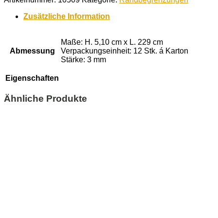
2,29m
x
Zusätzliche Information
5,1cm
inkl.
Spieße
Maße: H. 5,10 cm x L. 229 cm
Menge
Abmessung
Verpackungseinheit: 12 Stk. á Karton
Stärke: 3 mm
Eigenschaften
Ähnliche Produkte