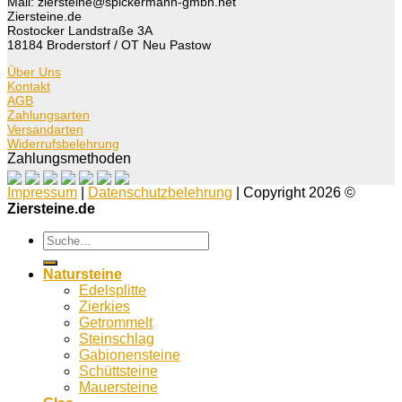
Mail: ziersteine@spickermann-gmbh.net
Ziersteine.de
Rostocker Landstraße 3A
18184 Broderstorf / OT Neu Pastow
Über Uns
Kontakt
AGB
Zahlungsarten
Versandarten
Widerrufsbelehrung
Zahlungsmethoden
Impressum
|
Datenschutzbelehrung
| Copyright 2026 ©
Ziersteine.de
Suche
nach:
Natursteine
Edelsplitte
Zierkies
Getrommelt
Steinschlag
Gabionensteine
Schüttsteine
Mauersteine