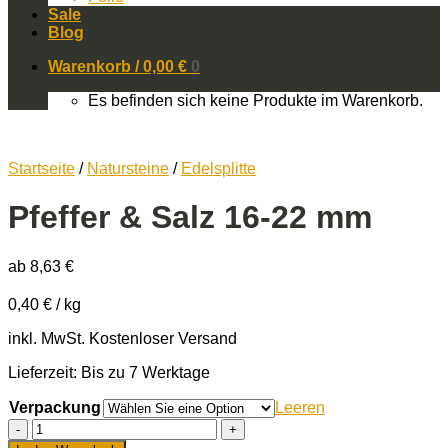
Sale
Blog
Warenkorb /
0,00
€
0
Es befinden sich keine Produkte im Warenkorb.
Startseite
/
Natursteine
/
Edelsplitte
Pfeffer & Salz 16-22 mm
ab
8,63
€
0,40
€
/
kg
inkl. MwSt.
Kostenloser Versand
Lieferzeit: Bis zu 7 Werktage
Verpackung
Leeren
Pfeffer
&