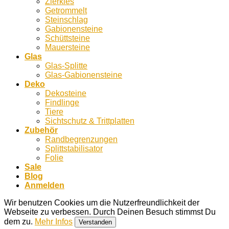
Zierkies
Getrommelt
Steinschlag
Gabionensteine
Schüttsteine
Mauersteine
Glas
Glas-Splitte
Glas-Gabionensteine
Deko
Dekosteine
Findlinge
Tiere
Sichtschutz & Trittplatten
Zubehör
Randbegrenzungen
Splittstabilisator
Folie
Sale
Blog
Anmelden
Wir benutzen Cookies um die Nutzerfreundlichkeit der
Webseite zu verbessen. Durch Deinen Besuch stimmst Du
dem zu.
Mehr Infos
Verstanden