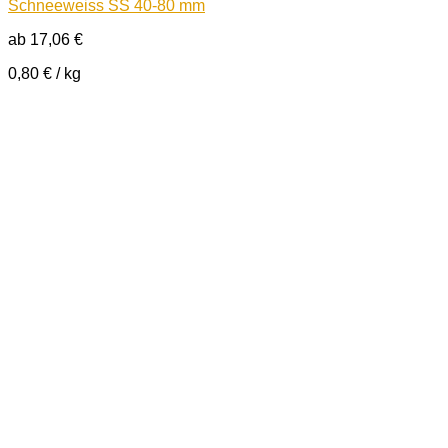
Schneeweiss SS 40-80 mm
ab
17,06
€
0,80
€
/
kg