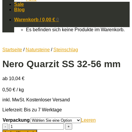
Sale
Blog
Warenkorb /
0,00
€
0
Es befinden sich keine Produkte im Warenkorb.
Startseite
/
Natursteine
/
Steinschlag
Nero Quarzit SS 32-56 mm
ab
10,04
€
0,50
€
/
kg
inkl. MwSt.
Kostenloser Versand
Lieferzeit: Bis zu 7 Werktage
Verpackung
Leeren
Nero
Quarzit