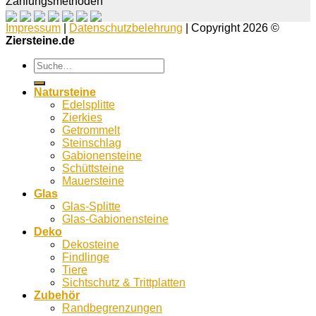
Zahlungsmethoden
Impressum
|
Datenschutzbelehrung
| Copyright 2026 ©
Ziersteine.de
Suche
nach:
Natursteine
Edelsplitte
Zierkies
Getrommelt
Steinschlag
Gabionensteine
Schüttsteine
Mauersteine
Glas
Glas-Splitte
Glas-Gabionensteine
Deko
Dekosteine
Findlinge
Tiere
Sichtschutz & Trittplatten
Zubehör
Randbegrenzungen