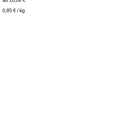
ab
16,06
€
0,85
€
/
kg