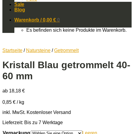
Sale
Blog
Warenkorb /
0,00
€
0
Es befinden sich keine Produkte im Warenkorb.
Startseite
/
Natursteine
/
Getrommelt
Kristall Blau getrommelt 40-
60 mm
ab
18,18
€
0,85
€
/
kg
inkl. MwSt.
Kostenloser Versand
Lieferzeit: Bis zu 7 Werktage
Verpackung
Leeren