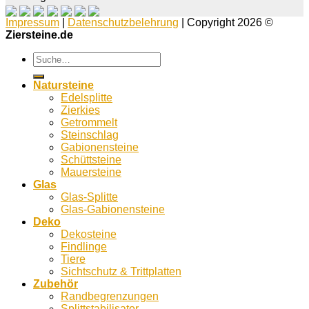
Impressum
|
Datenschutzbelehrung
| Copyright 2026 ©
Ziersteine.de
Suche
nach:
Natursteine
Edelsplitte
Zierkies
Getrommelt
Steinschlag
Gabionensteine
Schüttsteine
Mauersteine
Glas
Glas-Splitte
Glas-Gabionensteine
Deko
Dekosteine
Findlinge
Tiere
Sichtschutz & Trittplatten
Zubehör
Randbegrenzungen
Splittstabilisator