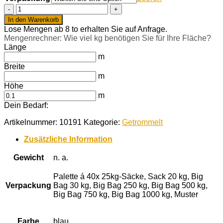
Kristall
Blau
In den Warenkorb
getrommelt
Lose Mengen ab 8 to erhalten Sie auf Anfrage.
40-
Mengenrechner: Wie viel kg benötigen Sie für Ihre Fläche?
60
Länge
mm
m
Menge
Breite
m
Höhe
m
Dein Bedarf:
Artikelnummer:
10191
Kategorie:
Getrommelt
Zusätzliche Information
Gewicht
n. a.
Palette á 40x 25kg-Säcke, Sack 20 kg, Big
Verpackung
Bag 30 kg, Big Bag 250 kg, Big Bag 500 kg,
Big Bag 750 kg, Big Bag 1000 kg, Muster
Farbe
blau