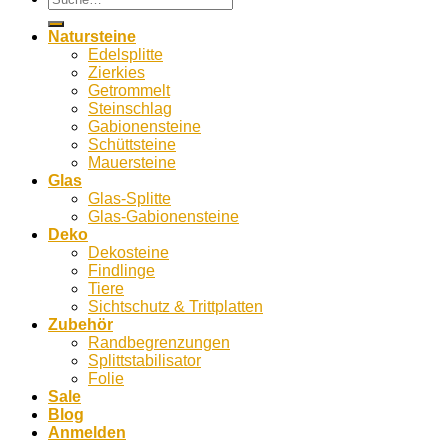
nach:
Natursteine
Edelsplitte
Zierkies
Getrommelt
Steinschlag
Gabionensteine
Schüttsteine
Mauersteine
Glas
Glas-Splitte
Glas-Gabionensteine
Deko
Dekosteine
Findlinge
Tiere
Sichtschutz & Trittplatten
Zubehör
Randbegrenzungen
Splittstabilisator
Folie
Sale
Blog
Anmelden