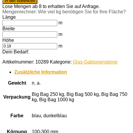
In den Warenkorb
GS
Lose Mengen ab 8 to erhalten Sie auf Anfrage.
100-
Mengenrechner: Wie viel kg benötigen Sie für Ihre Fläche?
300
Länge
mm
m
Menge
Breite
m
Höhe
m
Dein Bedarf:
Artikelnummer:
10289
Kategorie:
Glas-Gabionensteine
Zusätzliche Information
Gewicht
n. a.
Big Bag 250 kg, Big Bag 500 kg, Big Bag 750
Verpackung
kg, Big Bag 1000 kg
Farbe
blau, dunkelblau
Körnung
100-300 mm