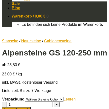
Sale
Blog
Warenkorb /
0,00
€
0
Es befinden sich keine Produkte im Warenkorb.
Startseite
/
Natursteine
/
Gabionensteine
Alpensteine GS 120-250 mm
ab
23,80
€
23,00
€
/
kg
inkl. MwSt.
Kostenloser Versand
Lieferzeit: Bis zu 7 Werktage
Verpackung
Leeren
Alpensteine
GS