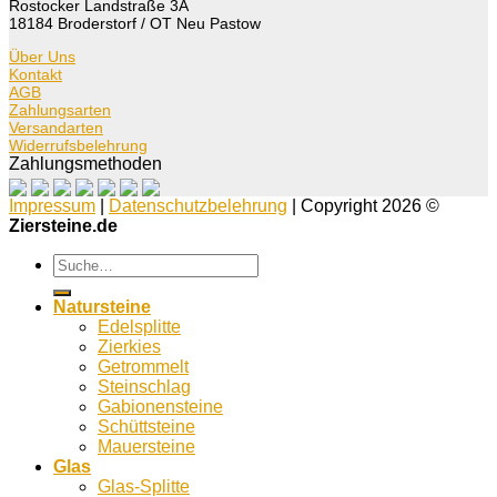
Rostocker Landstraße 3A
18184 Broderstorf / OT Neu Pastow
Über Uns
Kontakt
AGB
Zahlungsarten
Versandarten
Widerrufsbelehrung
Zahlungsmethoden
Impressum
|
Datenschutzbelehrung
| Copyright 2026 ©
Ziersteine.de
Suche
nach:
Natursteine
Edelsplitte
Zierkies
Getrommelt
Steinschlag
Gabionensteine
Schüttsteine
Mauersteine
Glas
Glas-Splitte